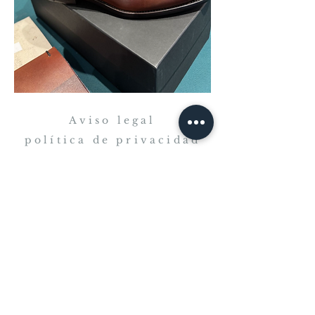
Aviso legal
política de privacidad
© 2025 por TAILOR
JACQUET'S
¿Listo para crear tu pieza única? Reserva
una cita ahora y descubre una experiencia
a medida diseñada exclusivamente para
ti.
Pedir hora